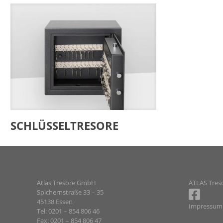
SCHLÜSSEL­TRESORE
Atlas Tresore GmbH
ATLAS Treso
Spichernstraße 33 – 35
45138 Essen
Impressum
Tel: 0201 – 854 806 46
Fax: 0201 – 854 806 47