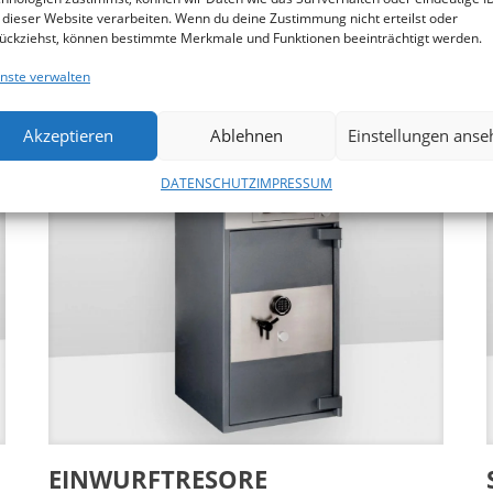
Besonders resistent gegen Angriffe mit
 dieser Website verarbeiten. Wenn du deine Zustimmung nicht erteilst oder
mechanisch und thermisch wirkenden
ückziehst, können bestimmte Merkmale und Funktionen beeinträchtigt werden.
Einbruchswerkzeugen.
nste verwalten
Akzeptieren
Ablehnen
Einstellungen anse
DATENSCHUTZ
IMPRESSUM
EINWURF­TRESORE