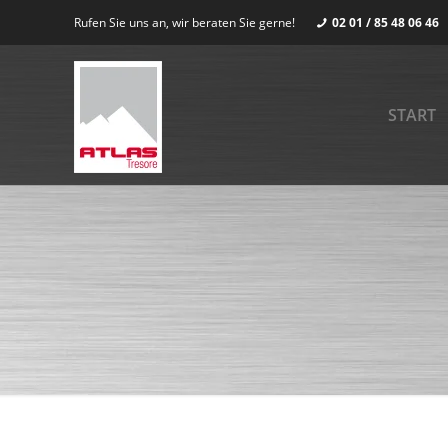
Rufen Sie uns an, wir beraten Sie gerne!
02 01 / 85 48 06 46
START