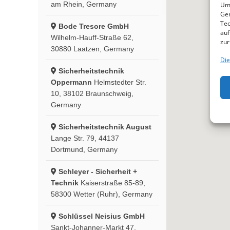
am Rhein, Germany
Um 
Ger
Tec
Bode Tresore GmbH
auf
Wilhelm-Hauff-Straße 62,
zur
30880 Laatzen, Germany
Die
Sicherheitstechnik
Oppermann
Helmstedter Str.
10, 38102 Braunschweig,
Germany
Sicherheitstechnik August
Lange Str. 79, 44137
Dortmund, Germany
Schleyer - Sicherheit +
Technik
Kaiserstraße 85-89,
58300 Wetter (Ruhr), Germany
Schlüssel Neisius GmbH
Sankt-Johanner-Markt 47,