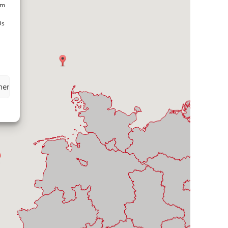
um
Ds
hen