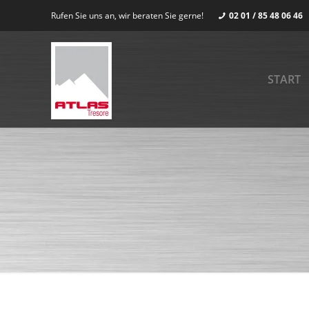
Rufen Sie uns an, wir beraten Sie gerne!
02 01 / 85 48 06 46
START