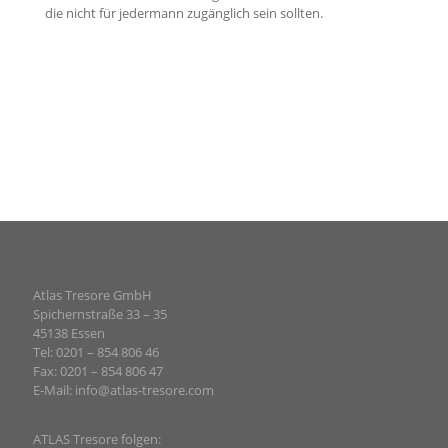
die nicht für jedermann zugänglich sein sollten.
Atlas Tresore GmbH
Spichernstraße 33 – 35
45138 Essen
Tel: 0201 – 854 806 46
Fax: 0201 – 854 806 47
E-Mail:
info@atlas-tresore.com
ATLAS Tresore folgen: