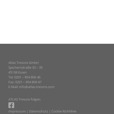
Atlas Tresore GmbH
Spichernstraße 33 – 35
45138 Essen
Tel: 0201 – 854 806 46
Fax: 0201 – 854 806 47
E-Mail:
info@atlas-tresore.com
ATLAS Tresore folgen:
Impressum
|
Datenschutz
|
Cookie Richtlinie