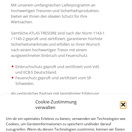
Mit unserem umfangreichen Lieferprogramm an
hochwertigen Tresoren und Sicherheitsprodukten,
bieten wir Ihnen den idealen Schutz für Ihre
Wertsachen.
Sämtliche ATLAS TRESORE sind nach der Norm 1143-1
/ 1143-2 geprüft und zertifiziert, garantieren höchste
Sicherheitsmerkmale und erfüllen so Ihren Wunsch
nach einem hochwertigen Tresor mit einem
ausgezeichneten Einbruch und Feuerschutz.
Einbruchschutz geprüft und zertifiziert vom VdS
und ECB·S Deutschland.
Feuerschutz geprüft und zertifiziert vom SP
Schweden.
Als verlässlicher Partner mit langjähriger Erfahrung
und einem erstklassigen Preis- Leistungsverhältnis
Cookie-Zustimmung
setzen wir für Sie immer wieder neue Maßstäbe. Ganz
verwalten
gleich ob es um klassische Tresore oder innovative
Produkte wie z.B. Einwurftresore, Schlüssel- und
Um dir ein optimales Erlebnis zu bieten, verwenden wir Technologien wie
Waffenschränke geht. Eine große Auswahl an neuen
Cookies, um Geräteinformationen zu speichern und/oder darauf
Tresoren steht stets in unserem Zentrallager für eine
zuzugreifen. Wenn du diesen Technologien zustimmst, können wir Daten